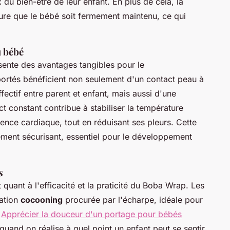
x du bien-être de leur enfant. En plus de cela, la
re que le bébé soit fermement maintenu, ce qui
u bébé
ésente des avantages tangibles pour le
ortés bénéficient non seulement d'un contact peau à
ffectif entre parent et enfant, mais aussi d'une
ct constant contribue à stabiliser la température
ence cardiaque, tout en réduisant ses pleurs. Cette
ement sécurisant, essentiel pour le développement
s
quant à l'efficacité et la praticité du Boba Wrap. Les
sation
cocooning
procurée par l'écharpe, idéale pour
.
Apprécier la douceur d'un portage pour bébés
and on réalise à quel point un enfant peut se sentir