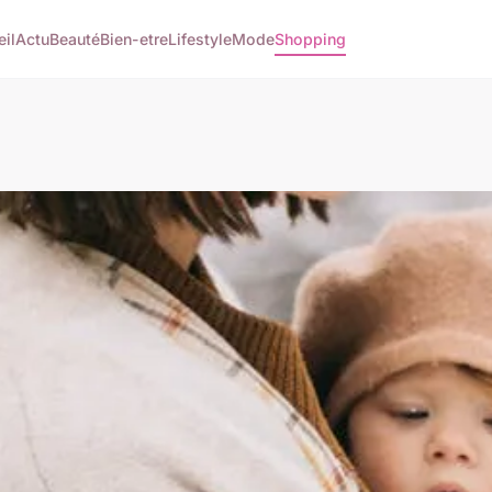
il
Actu
Beauté
Bien-etre
Lifestyle
Mode
Shopping