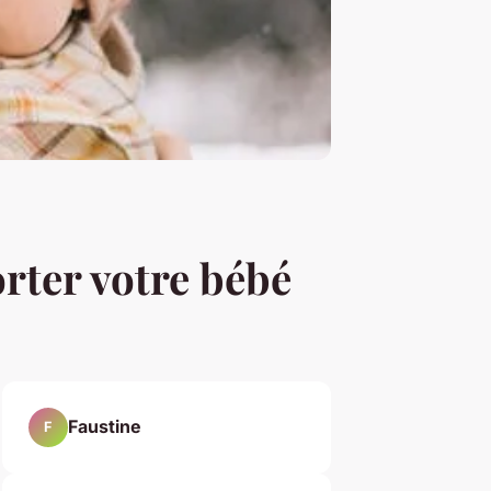
rter votre bébé
Faustine
F